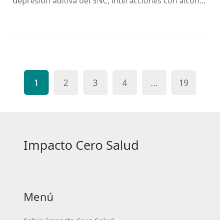
depresión aditiva del SNC, interacciones con alcohol
y benzodiacepinas, y consejos de seguridad
basados en evidencia científica reciente.
1
2
3
4
…
19
Impacto Cero Salud
Menú