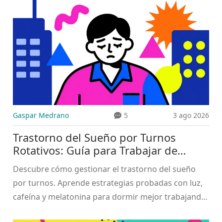
Gaspar Medrano
5
3 ago 2026
Trastorno del Sueño por Turnos
Rotativos: Guía para Trabajar de
Noche y Dormir Bien
Descubre cómo gestionar el trastorno del sueño
por turnos. Aprende estrategias probadas con luz,
cafeína y melatonina para dormir mejor trabajando
de noche.