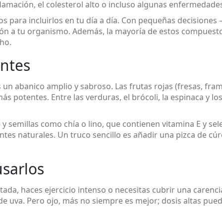
lamación, el colesterol alto o incluso algunas enfermedades
os para incluirlos en tu día a día. Con pequeñas decisiones
ión a tu organismo. Además, la mayoría de estos compuesto
ho.
antes
es un abanico amplio y sabroso. Las frutas rojas (fresas, fr
más potentes. Entre las verduras, el brócoli, la espinaca y l
 semillas como chía o lino, que contienen vitamina E y sele
s naturales. Un truco sencillo es añadir una pizca de cúr
sarlos
tada, haces ejercicio intenso o necesitas cubrir una carencia
e o de uva. Pero ojo, más no siempre es mejor; dosis altas p