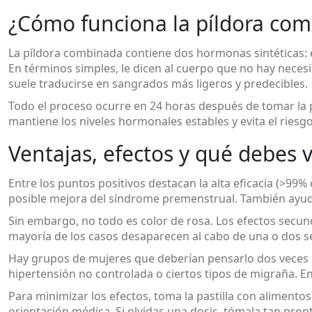
¿Cómo funciona la píldora co
La píldora combinada contiene dos hormonas sintéticas: es
En términos simples, le dicen al cuerpo que no hay necesi
suele traducirse en sangrados más ligeros y predecibles.
Todo el proceso ocurre en 24 horas después de tomar la pa
mantiene los niveles hormonales estables y evita el riesg
Ventajas, efectos y qué debes v
Entre los puntos positivos destacan la alta eficacia (>99% 
posible mejora del síndrome premenstrual. También ayud
Sin embargo, no todo es color de rosa. Los efectos secun
mayoría de los casos desaparecen al cabo de una o dos s
Hay grupos de mujeres que deberían pensarlo dos veces 
hipertensión no controlada o ciertos tipos de migraña. E
Para minimizar los efectos, toma la pastilla con aliment
orientación médica. Si olvidas una dosis, tómala tan pront