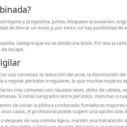
mbinada?
trógeno y progestina. Juntas, bloquean la ovulación, engro
dad de liberar un óvulo y, por tanto, no hay posibilidad de
stilla, siempre que no se olvide una dosis. Por eso la cons
o de escape.
igilar
con uso correcto), la reducción del acné, la disminución del
a a regular periodos irregulares, lo que muchas mujeres a
darios más comunes son náuseas leves, dolor de cabeza, se
emanas. Si notas sangrados entre periodos, manchas o cualq
antes de iniciar la píldora combinada: fumadoras mayores 
n esos casos, el profesional puede sugerir una opción solo
os o después de una comida ligera, mantén una hidratación 
o lo recuerdes y sigue con el resto del pack; si ya pasaron m