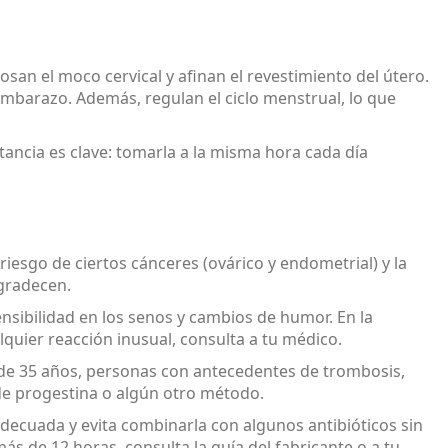
san el moco cervical y afinan el revestimiento del útero.
 embarazo. Además, regulan el ciclo menstrual, lo que
tancia es clave: tomarla a la misma hora cada día
 riesgo de ciertos cánceres (ovárico y endometrial) y la
gradecen.
nsibilidad en los senos y cambios de humor. En la
uier reacción inusual, consulta a tu médico.
de 35 años, personas con antecedentes de trombosis,
 de progestina o algún otro método.
adecuada y evita combinarla con algunos antibióticos sin
ás de 12 horas, consulta la guía del fabricante o a tu