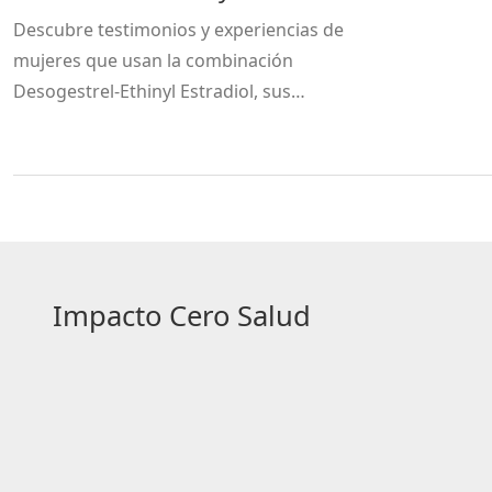
experiencias reales
Descubre testimonios y experiencias de
mujeres que usan la combinación
Desogestrel‑Ethinyl Estradiol, sus
beneficios, comparativas y consejos
prácticos.
Impacto Cero Salud