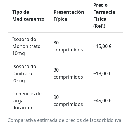
Precio
Pr
Tipo de
Presentación
Farmacia
On
Medicamento
Típica
Física
Pr
(Ref.)
Isosorbido
30
~12
Mononitrato
~15,00 €
comprimidos
14,
10mg
Isosorbido
30
~15
Dinitrato
~18,00 €
comprimidos
17,
20mg
Genéricos de
90
~38
larga
~45,00 €
comprimidos
42,
duración
Comparativa estimada de precios de Isosorbido (valores