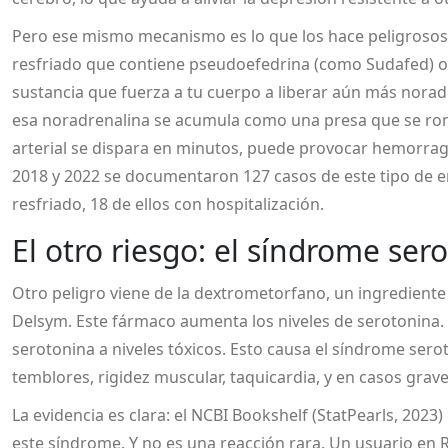
Pero ese mismo mecanismo es lo que los hace peligrosos
resfriado que contiene
pseudoefedrina
(como Sudafed) 
sustancia que fuerza a tu cuerpo a liberar aún más nora
esa noradrenalina se acumula como una presa que se rom
arterial se dispara en minutos, puede provocar hemorragia
2018 y 2022 se documentaron 127 casos de este tipo de 
resfriado, 18 de ellos con hospitalización.
El otro riesgo: el síndrome ser
Otro peligro viene de la
dextrometorfano
, un ingredient
Delsym. Este fármaco aumenta los niveles de serotonina. 
serotonina a niveles tóxicos. Esto causa el
síndrome serot
temblores, rigidez muscular, taquicardia, y en casos grav
La evidencia es clara: el NCBI Bookshelf (StatPearls, 202
este síndrome. Y no es una reacción rara. Un usuario en 