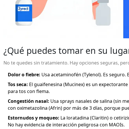
¿Qué puedes tomar en su luga
No te quedes sin tratamiento. Hay opciones seguras, pero
Dolor o fiebre:
Usa
acetaminofén
(Tylenol). Es seguro. E
Tos seca:
El
guaifenesina
(Mucinex) es un expectorante q
para tos con flema.
Congestión nasal:
Usa sprays nasales de salina (sin me
con oximetazolina (Afrin) por más de 3 días, porque pu
Estornudos y moqueo:
La
loratadina
(Claritin) o
cetiriz
No hay evidencia de interacción peligrosa con MAOIs.