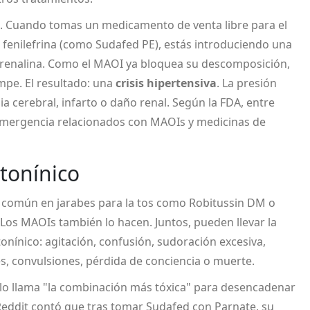
. Cuando tomas un medicamento de venta libre para el
o
fenilefrina
(como Sudafed PE), estás introduciendo una
drenalina. Como el MAOI ya bloquea su descomposición,
pe. El resultado: una
crisis hipertensiva
. La presión
 cerebral, infarto o daño renal. Según la FDA, entre
emergencia relacionados con MAOIs y medicinas de
otonínico
e común en jarabes para la tos como Robitussin DM o
Los MAOIs también lo hacen. Juntos, pueden llevar la
onínico
: agitación, confusión, sudoración excesiva,
es, convulsiones, pérdida de conciencia o muerte.
3) lo llama "la combinación más tóxica" para desencadenar
Reddit contó que tras tomar Sudafed con Parnate, su