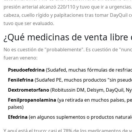
presión arterial alcanzó 220/110 y tuvo que ir a urgencia
cabeza, cuello rígido y palpitaciones tras tomar DayQuil 
tuvo que ser evaluado.
¿Qué medicinas de venta libre
No es cuestión de "probablemente". Es cuestión de "nunca
fueran veneno:
Pseudoefedrina
(Sudafed, muchas fórmulas de resfria
Fenilefrina
(Sudafed PE, muchos productos "sin pseud
Dextrometorfano
(Robitussin DM, Delsym, DayQuil, Ny
Fenilpropanolamina
(ya retirada en muchos países, p
países)
Efedrina
(en algunos suplementos o productos natural
Y aquí está el truco: casi el 78% de los medicamentos de 