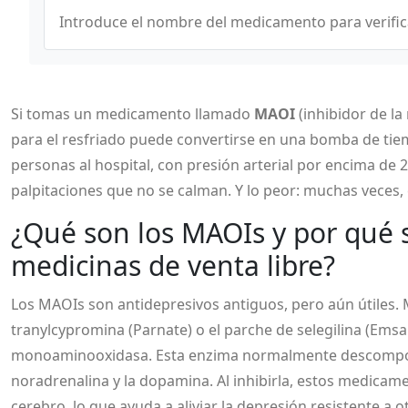
Introduce el nombre del medicamento para verific
Si tomas un medicamento llamado
MAOI
(inhibidor de l
para el resfriado puede convertirse en una bomba de tiem
personas al hospital, con presión arterial por encima d
palpitaciones que no se calman. Y lo peor: muchas veces, e
¿Qué son los MAOIs y por qué 
medicinas de venta libre?
Los
MAOIs
son antidepresivos antiguos, pero aún útiles
tranylcypromina
(Parnate) o el parche de
selegilina
(Emsa
monoaminooxidasa. Esta enzima normalmente descompon
noradrenalina y la dopamina. Al inhibirla, estos medicam
cerebro, lo que ayuda a aliviar la depresión resistente a 