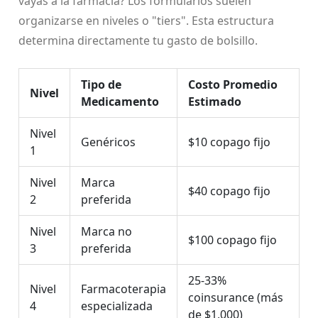
vayas a la farmacia? Los formularios suelen
organizarse en niveles o "tiers". Esta estructura
determina directamente tu gasto de bolsillo.
Tipo de
Costo Promedio
Nivel
Medicamento
Estimado
Nivel
Genéricos
$10 copago fijo
1
Nivel
Marca
$40 copago fijo
2
preferida
Nivel
Marca no
$100 copago fijo
3
preferida
25-33%
Nivel
Farmacoterapia
coinsurance (más
4
especializada
de $1,000)