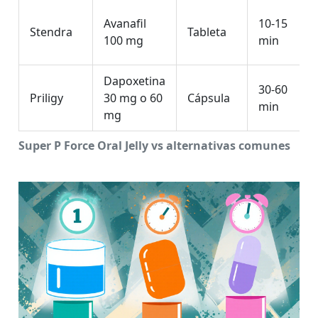
Avanafil
10‑15
Stendra
Tableta
100 mg
min
Dapoxetina
30‑60
Priligy
30 mg o 60
Cápsula
min
mg
Super P Force Oral Jelly vs alternativas comunes