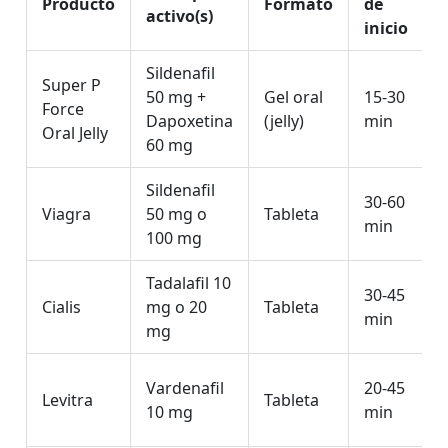
Producto
Formato
de
activo(s)
inicio
Sildenafil
Super P
50 mg +
Gel oral
15‑30
Force
Dapoxetina
(jelly)
min
Oral Jelly
60 mg
Sildenafil
30‑60
Viagra
50 mg o
Tableta
min
100 mg
Tadalafil 10
30‑45
Cialis
mg o 20
Tableta
min
mg
Vardenafil
20‑45
Levitra
Tableta
10 mg
min