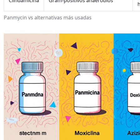
Clindamicina
Gram‑positivos anaerobios
Panmycin vs alternativas más usadas