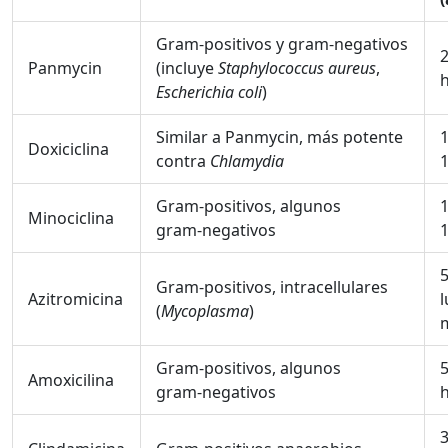
Gram‑positivos y gram‑negativos
Panmycin
(incluye
Staphylococcus aureus
,
Escherichia coli
)
Similar a Panmycin, más potente
Doxiciclina
contra
Chlamydia
1
Gram‑positivos, algunos
Minociclina
gram‑negativos
1
5
Gram‑positivos, intracellulares
Azitromicina
(
Mycoplasma
)
m
Gram‑positivos, algunos
Amoxicilina
gram‑negativos