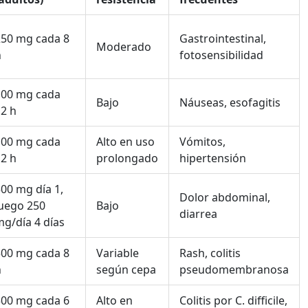
250 mg cada 8
Gastrointestinal,
Moderado
h
fotosensibilidad
100 mg cada
Bajo
Náuseas, esofagitis
2 h
100 mg cada
Alto en uso
Vómitos,
2 h
prolongado
hipertensión
00 mg día 1,
Dolor abdominal,
luego 250
Bajo
diarrea
g/día 4 días
500 mg cada 8
Variable
Rash, colitis
h
según cepa
pseudomembranosa
300 mg cada 6
Alto en
Colitis por C. difficile,