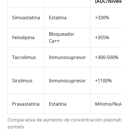
(AUC/Niveles)
Simvastatina
Estatina
+330%
Bloqueador
Felodipina
+355%
Ca++
Tacrolimus
Inmunosupresor
+300-500%
Sirolimus
Inmunosupresor
+1100%
Pravastatina
Estatina
Mínimo/Nulo
Comparativa de aumento de concentración plasmática p
pomelo