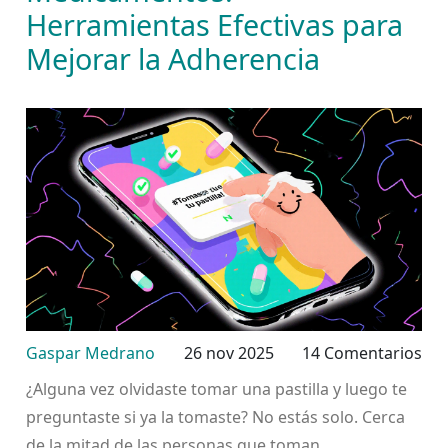
Herramientas Efectivas para
Mejorar la Adherencia
Gaspar Medrano
26 nov 2025
14 Comentarios
¿Alguna vez olvidaste tomar una pastilla y luego te
preguntaste si ya la tomaste? No estás solo. Cerca
de la mitad de las personas que toman