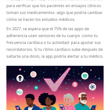
para verificar que los pacientes en ensayos clínicos
toman sus medicamentos -algo que podría cambiar
cómo se hacen los estudios médicos.
En 2027, se espera que el 75% de las apps de
adherencia usen sensores de tu cuerpo -como tu
frecuencia cardíaca o tu actividad- para ajustar sus
recordatorios. Si tu ritmo cardíaco sube después de
saltarte una dosis, la app podría alertar a tu médico.